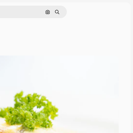
Поиск по изображению
Поиск