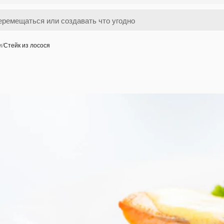
и
/
Стейк из лосося