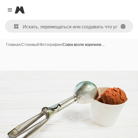
Magnific
Close menu
Поиск 
Главная
/
Стоковый
/
Фотографии
/
Совок возле коричнев…