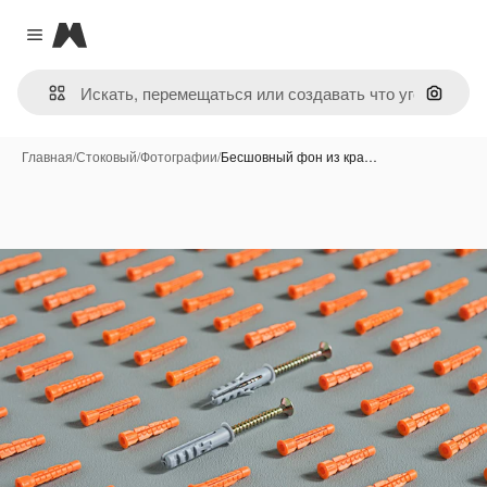
Magnific
Close menu
Поиск 
Главная
/
Стоковый
/
Фотографии
/
Бесшовный фон из кра…