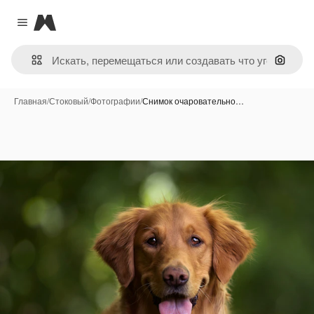
Magnific
Close menu
Поиск 
Главная
/
Стоковый
/
Фотографии
/
Снимок очаровательно…