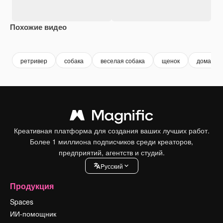
Похожие видео
Premium
Premium
Сгенерировано с помощью ИИ
Premium
Premium
ретривер
собака
веселая собака
щенок
домашни
Креативная платформа для создания ваших лучших работ.
Более 1 миллиона подписчиков среди креаторов,
предприятий, агентств и студий.
Pусский
Продукция
Spaces
ИИ-помощник