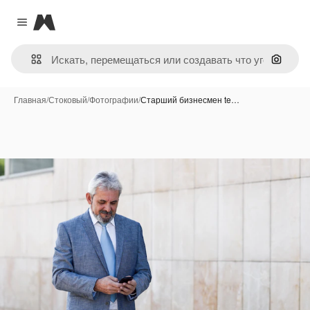
Magnific
Close menu
Поиск 
Главная
/
Стоковый
/
Фотографии
/
Старший бизнесмен te…