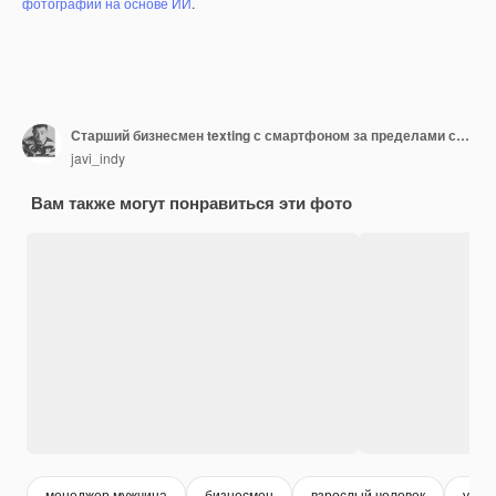
фотографий на основе ИИ
.
Старший бизнесмен texting с смартфоном за пределами современного офисного здания.
javi_indy
Вам также могут понравиться эти фото
менеджер мужчина
бизнесмен
взрослый человек
увер