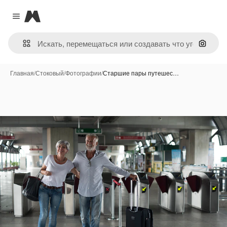
Magnific
Close menu
Поиск 
Главная
/
Стоковый
/
Фотографии
/
Старшие пары путешес…