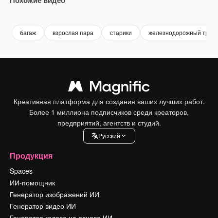
Premium
Premium
Premium
Premium
багаж
взрослая пара
старики
железнодорожный тран
Креативная платформа для создания ваших лучших работ.
Более 1 миллиона подписчиков среди креаторов,
предприятий, агентств и студий.
Pусский
Продукция
Spaces
ИИ-помощник
Генератор изображений ИИ
Генератор видео ИИ
Генератор голоса на основе ИИ