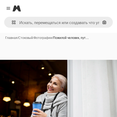
Magnific
Close menu
Поиск 
Главная
/
Стоковый
/
Фотографии
/
Пожилой человек, пут…