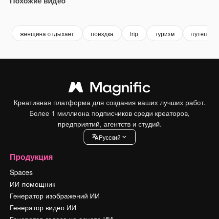
Похожие видео
Premium
Premium
Premium
Premium
женщина отдыхает
поездка
trip
туризм
путешест
Креативная платформа для создания ваших лучших работ.
Более 1 миллиона подписчиков среди креаторов,
предприятий, агентств и студий.
Pусский
Продукция
Spaces
ИИ-помощник
Генератор изображений ИИ
Генератор видео ИИ