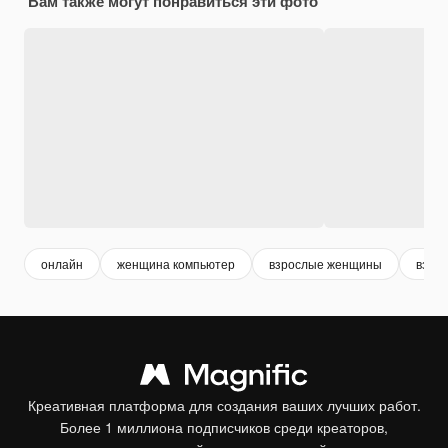
Вам также могут понравиться эти фото
онлайн
женщина компьютер
взрослые женщины
взро
Креативная платформа для создания ваших лучших работ.
Более 1 миллиона подписчиков среди креаторов,