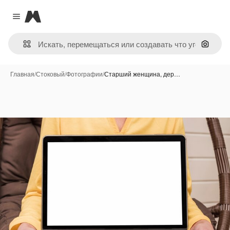
Magnific
Close menu
Поиск 
Главная
/
Стоковый
/
Фотографии
/
Старший женщина, дер…