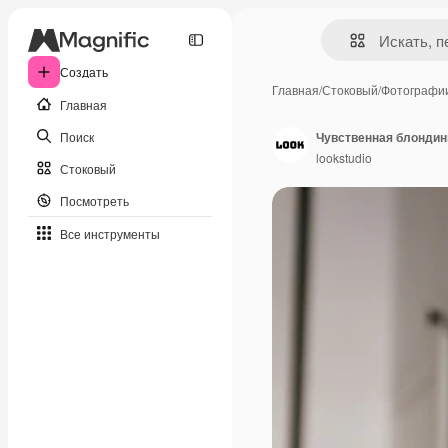
Создать
Главная
/
Стоковый
/
Фотографи
Главная
Поиск
lookstudio
Стоковый
Посмотреть
Все инструменты