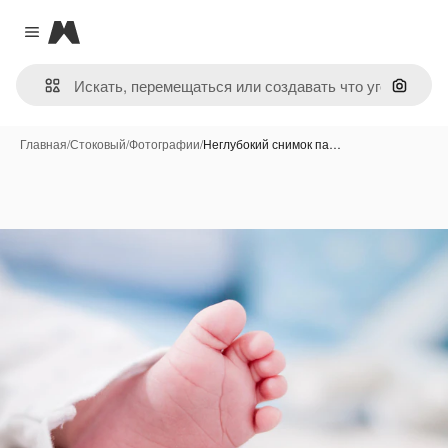
Magnific
Close menu
Поиск 
Главная
/
Стоковый
/
Фотографии
/
Неглубокий снимок па…