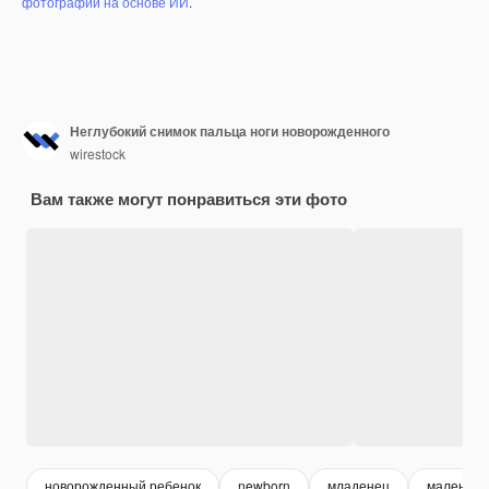
фотографий на основе ИИ
.
Неглубокий снимок пальца ноги новорожденного
wirestock
Вам также могут понравиться эти фото
новорожденный ребенок
newborn
младенец
маленьки