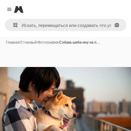
Magnific
Close menu
Поиск 
Главная
/
Стоковый
/
Фотографии
/
Собака шиба-ину на п…