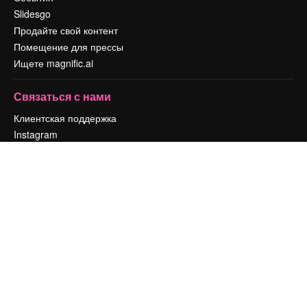
Slidesgo
Продайте свой контент
Помещение для прессы
Ищете magnific.ai
Связаться с нами
Клиентская поддержка
Instagram
YouTube
LinkedIn
TikTok
Discord
X
Reddit
Copyright © 2010-
2026
Freepik Company S.L.U.
Все права защищены
.