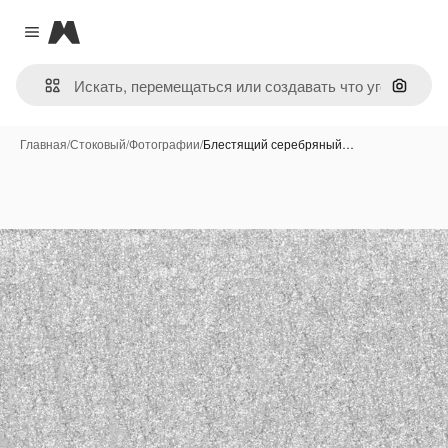
Magnific
Close menu
Поиск 
Главная
/
Стоковый
/
Фотографии
/
Блестящий серебряный…