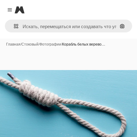
Magnific
Close menu
Поиск 
Главная
/
Стоковый
/
Фотографии
/
Корабль белых верево…