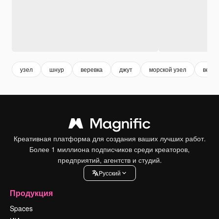
узел
шнур
веревка
джут
морской узел
верев
Креативная платформа для создания ваших лучших работ.
Более 1 миллиона подписчиков среди креаторов,
предприятий, агентств и студий.
Pусский
Продукция
Spaces