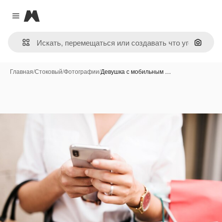
Magnific
Close menu
Поиск 
Главная
/
Стоковый
/
Фотографии
/
Девушка с мобильным …