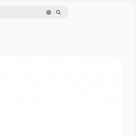
Поиск по изображению
Поиск