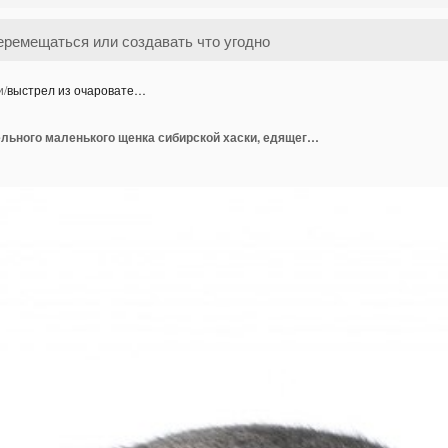
и
/
выстрел из очаровате…
выстрел из очаровательного маленького щенка сибирской хаски, едящего еду из миски, изолированной на белом Copyspace.