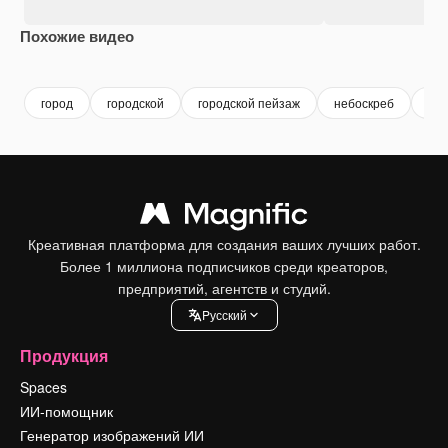
Похожие видео
Premium
Premium
Сгенерировано с помощью ИИ
Premium
Premium
Сгенериров
город
городской
городской пейзаж
небоскреб
зд
Креативная платформа для создания ваших лучших работ.
Более 1 миллиона подписчиков среди креаторов,
предприятий, агентств и студий.
Pусский
Продукция
Spaces
ИИ-помощник
Генератор изображений ИИ