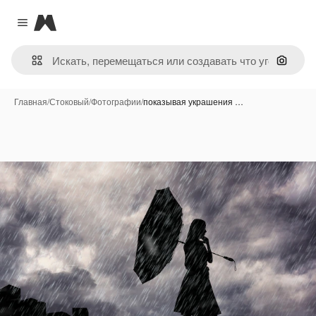
Magnific
Close menu
Поиск 
Главная
/
Стоковый
/
Фотографии
/
показывая украшения …