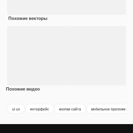
Похожие векторы
Похожие видео
Premium
Premium
Premium
Premium
ui ux
интерфейс
кнопки сайта
мобильное приложение