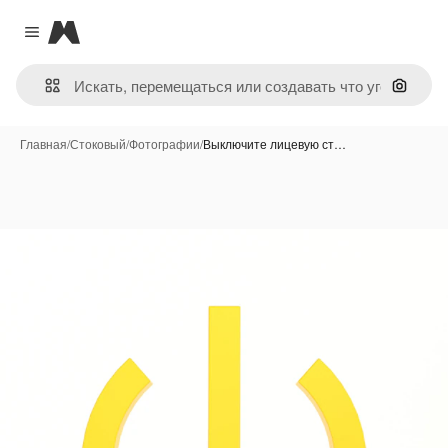
Magnific
Close menu
Поиск 
Главная
/
Стоковый
/
Фотографии
/
Выключите лицевую ст…