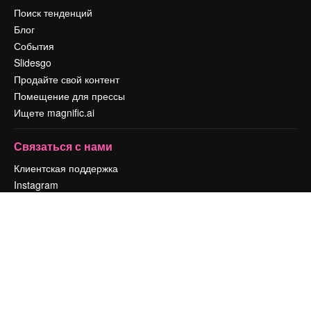
Поиск тенденций
Блог
События
Slidesgo
Продайте свой контент
Помещение для прессы
Ищете magnific.ai
Связаться с нами
Клиентская поддержка
Instagram
YouTube
LinkedIn
TikTok
Discord
X
Reddit