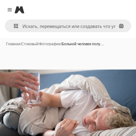
Magnific
Close menu
Поиск 
Главная
/
Стоковый
/
Фотографии
/
Больной человек полу…