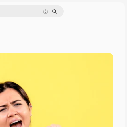
Поиск по изображению
Поиск