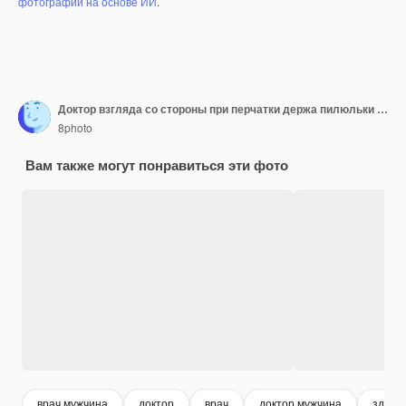
фотографий на основе ИИ
.
Доктор взгляда со стороны при перчатки держа пилюльки и бутылку. горизонтальный
8photo
Вам также могут понравиться эти фото
врач мужчина
доктор
врач
доктор мужчина
здрав