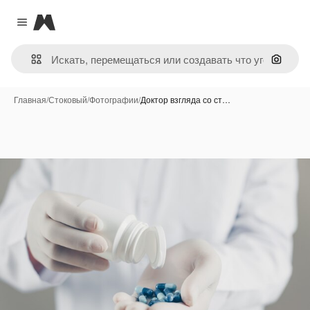
Magnific
Close menu
Поиск 
Главная
/
Стоковый
/
Фотографии
/
Доктор взгляда со ст…