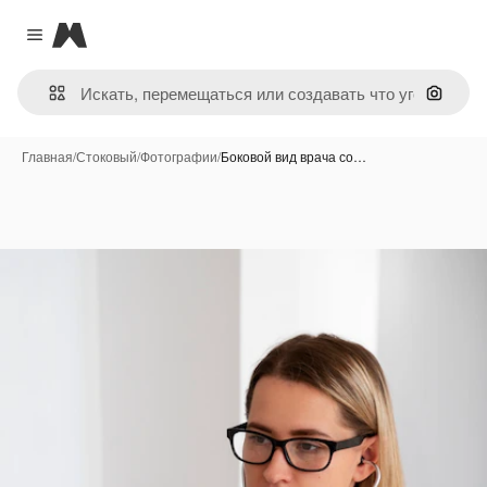
Magnific
Close menu
Поиск 
Главная
/
Стоковый
/
Фотографии
/
Боковой вид врача со…