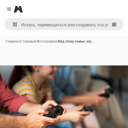
Magnific
Close menu
Поиск 
Главная
/
Стоковый
/
Фотографии
/
Вид сбоку семьи, игр…