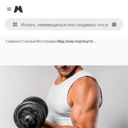
Magnific
Close menu
Поиск 
Главная
/
Стоковый
/
Фотографии
/
Вид сбоку подтянутог…