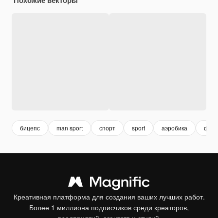
бицепс
man sport
спорт
sport
аэробика
фитн
Креативная платформа для создания ваших лучших работ.
Более 1 миллиона подписчиков среди креаторов,
предприятий, агентств и студий.