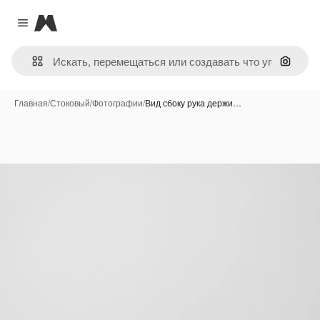
Magnific
Close menu
Поиск 
Главная
/
Стоковый
/
Фотографии
/
Вид сбоку рука держи…