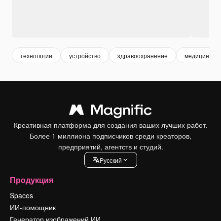
технологии
устройство
здравоохранение
медицински
Креативная платформа для создания ваших лучших работ.
Более 1 миллиона подписчиков среди креаторов,
предприятий, агентств и студий.
Pусский
Продукция
Spaces
ИИ-помощник
Генератор изображений ИИ