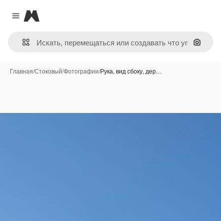
Magnific
Close menu
Поиск 
Главная
/
Стоковый
/
Фотографии
/
Рука, вид сбоку, дер…