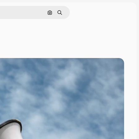
Поиск по изображению
Поиск