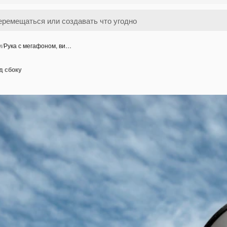
и
/
Рука с мегафоном, ви…
д сбоку