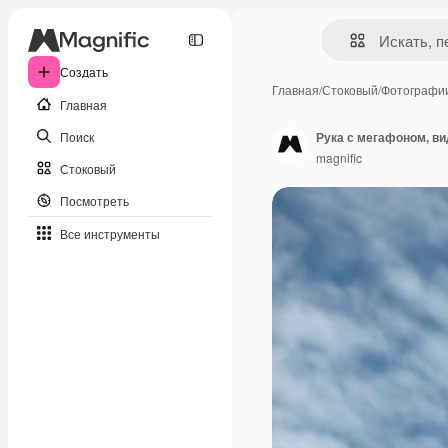
Создать
Главная
/
Стоковый
/
Фотографи
Главная
Поиск
Рука с мегафоном, ви
magnific
Стоковый
Посмотреть
Все инструменты