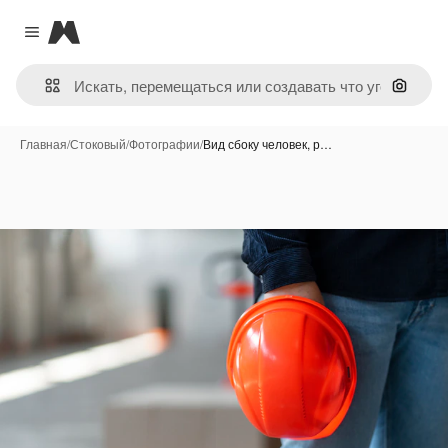
Magnific
Close menu
Поиск 
Главная
/
Стоковый
/
Фотографии
/
Вид сбоку человек, р…