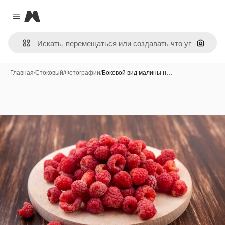
Magnific
Close menu
Поиск 
Главная
/
Стоковый
/
Фотографии
/
Боковой вид малины н…