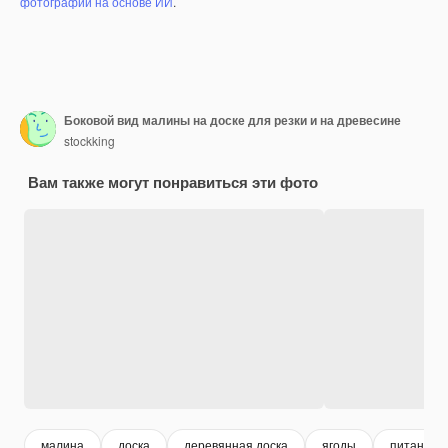
фотографий на основе ИИ
.
Боковой вид малины на доске для резки и на древесине
stockking
Вам также могут понравиться эти фото
малина
доска
деревянная доска
ягоды
питание