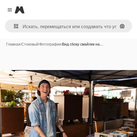
Magnific
Close menu
Поиск 
Главная
/
Стоковый
/
Фотографии
/
Вид сбоку смайлик на…