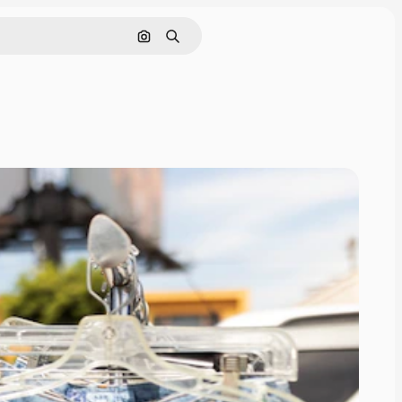
Поиск по изображению
Поиск