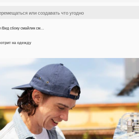
и
/
Вид сбоку смайлик см…
мотрит на одежду