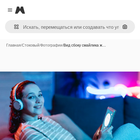
Magnific
Close menu
Поиск 
Главная
/
Стоковый
/
Фотографии
/
Вид сбоку смайлика ж…