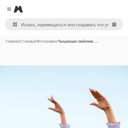
Magnific
Close menu
Поиск 
Главная
/
Стоковый
/
Фотографии
/
Танцующие смайлики, …