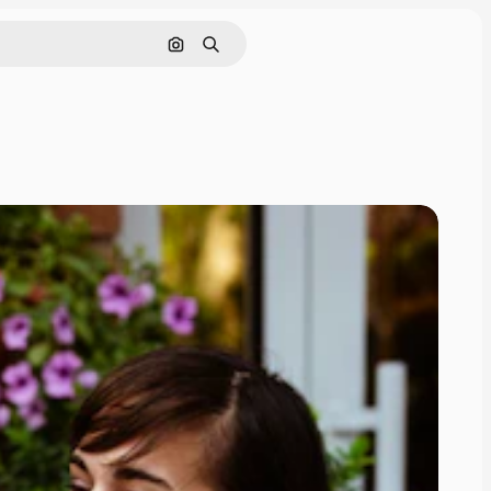
Поиск по изображению
Поиск