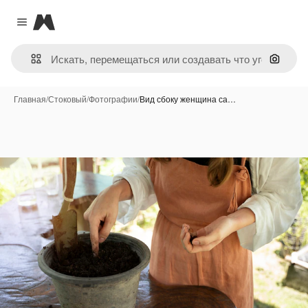
Magnific
Close menu
Поиск 
Главная
/
Стоковый
/
Фотографии
/
Вид сбоку женщина са…