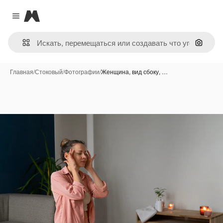
Magnific
Close menu
Поиск 
Главная
/
Стоковый
/
Фотографии
/
Женщина, вид сбоку, …