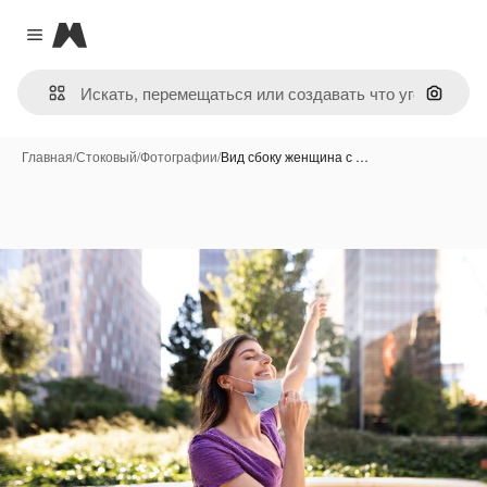
Magnific
Close menu
Поиск 
Главная
/
Стоковый
/
Фотографии
/
Вид сбоку женщина с …