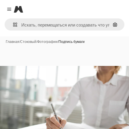
Magnific
Close menu
Поиск 
Главная
/
Стоковый
/
Фотографии
/
Подпись бумаги