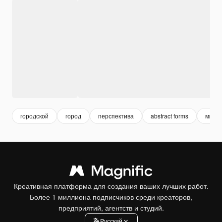
городской
город
перспектива
abstract forms
мини
Креативная платформа для создания ваших лучших работ.
Более 1 миллиона подписчиков среди креаторов,
предприятий, агентств и студий.
Pусский