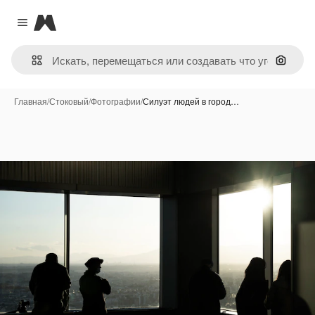
Magnific
Close menu
Поиск 
Главная
/
Стоковый
/
Фотографии
/
Силуэт людей в город…