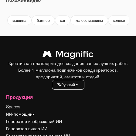
Premium
Premium
Сгенерировано с помощью ИИ
Premium
Premium
Сгенериров
машина
бампер
car
колесо машины
колесо
Креативная платформа для создания ваших лучших работ.
Более 1 миллиона подписчиков среди креаторов,
предприятий, агентств и студий.
Pусский
Продукция
Spaces
ИИ-помощник
Генератор изображений ИИ
Генератор видео ИИ
Генератор голоса на основе ИИ