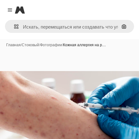
Magnific
Close menu
Поиск 
Главная
/
Стоковый
/
Фотографии
/
Кожная аллергия на р…