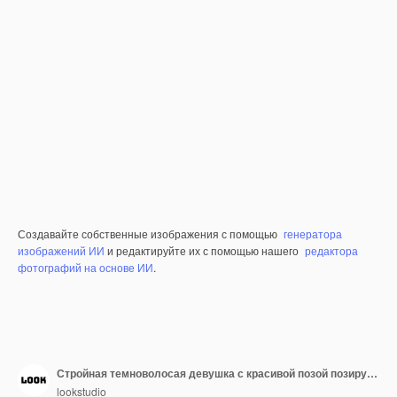
Создавайте собственные изображения с помощью
генератора
изображений ИИ
и редактируйте их с помощью нашего
редактора
фотографий на основе ИИ
.
Стройная темноволосая девушка с красивой позой позирует в платье, обнажив плечи. Портрет загадочной мексиканской дамы в маскарадной маске зомби
lookstudio