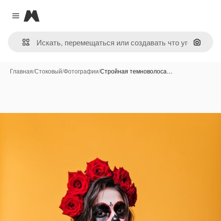
Magnific
Close menu
Поиск 
Главная
/
Стоковый
/
Фотографии
/
Стройная темноволоса…