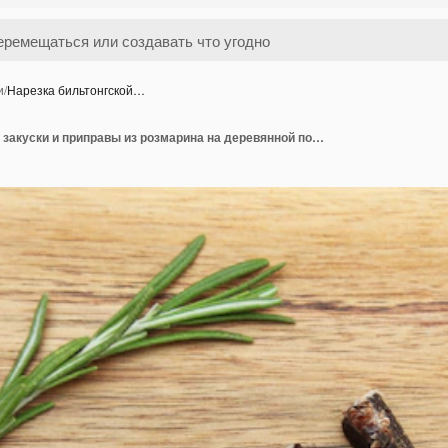
и
/
Нарезка бильтонгской…
Нарезка бильтонгской закуски и приправы из розмарина на деревянной поверхности