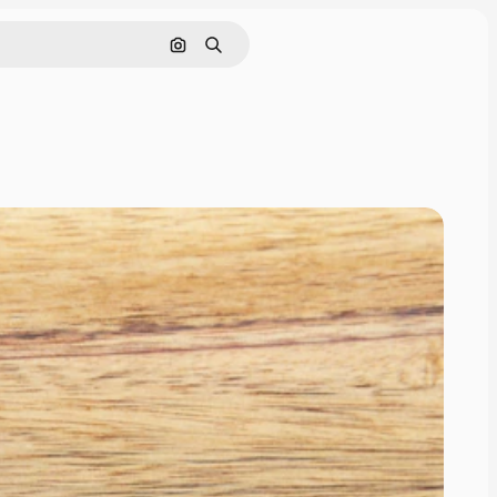
Поиск по изображению
Поиск