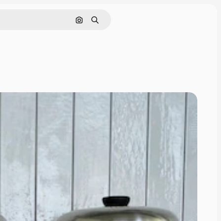
Поиск по изображению
Поиск