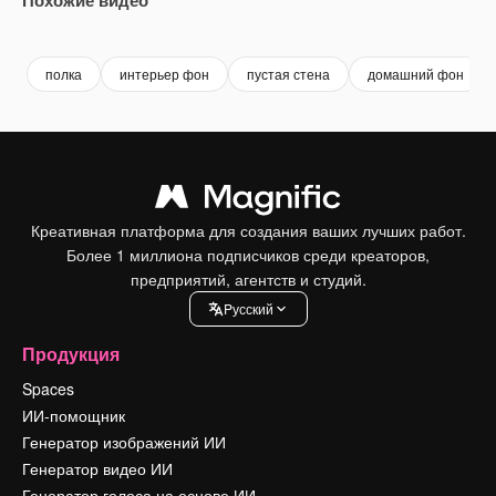
Premium
Premium
Premium
Premium
полка
интерьер фон
пустая стена
домашний фон
Креативная платформа для создания ваших лучших работ.
Более 1 миллиона подписчиков среди креаторов,
предприятий, агентств и студий.
Pусский
Продукция
Spaces
ИИ-помощник
Генератор изображений ИИ
Генератор видео ИИ
Генератор голоса на основе ИИ