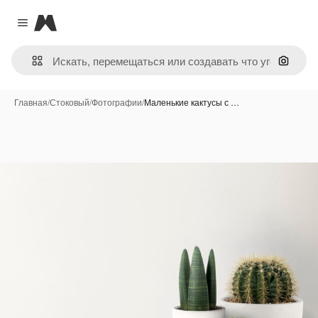
Magnific
Close menu
Поиск 
Главная
/
Стоковый
/
Фотографии
/
Маленькие кактусы с …