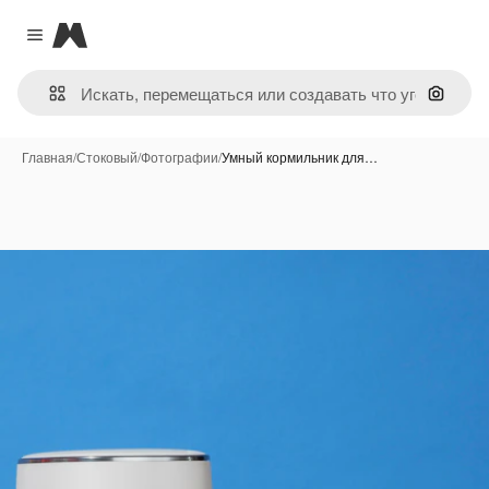
Magnific
Close menu
Поиск 
Главная
/
Стоковый
/
Фотографии
/
Умный кормильник для…