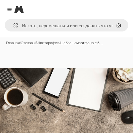
Magnific
Close menu
Поиск 
Главная
/
Стоковый
/
Фотографии
/
Шаблон смартфона с б…