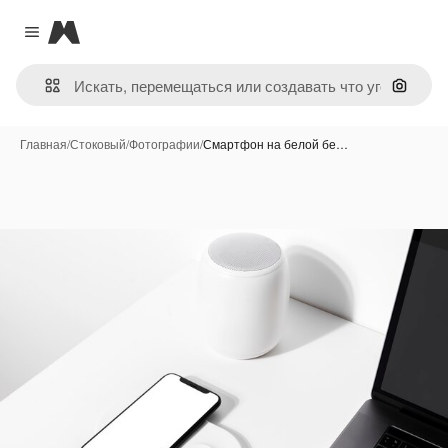
Magnific
Close menu
Поиск 
Главная
/
Стоковый
/
Фотографии
/
Смартфон на белой бе…