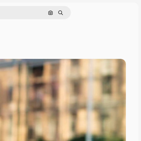
Поиск по изображению
Поиск