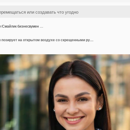
и
/
Смайлик бизнесвумен …
Смайлик бизнесвумен позирует на открытом воздухе со скрещенными руками и копией пространства