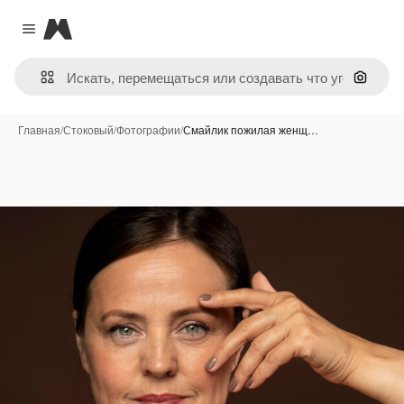
Magnific
Close menu
Поиск 
Главная
/
Стоковый
/
Фотографии
/
Смайлик пожилая женщ…