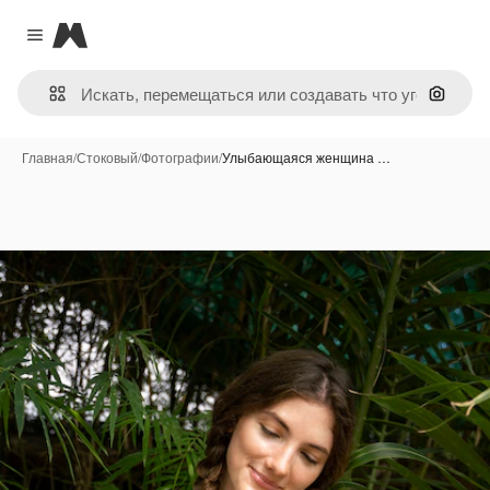
Magnific
Close menu
Поиск 
Главная
/
Стоковый
/
Фотографии
/
Улыбающаяся женщина …