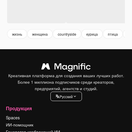
жизнь
женщина
countryside
курица
птица
ти
Креативная платформа для создания ваших лучших работ.
Более 1 миллиона подписчиков среди креаторов,
предприятий, агентств и студий.
Pусский
Продукция
Spaces
ИИ-помощник
Генератор изображений ИИ